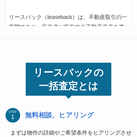
リースバック（leaseback）は、不動産取引の一
形態であり、所有者が所有する不動産資産を売
却した後、同時にその不動産を一定期間にわた
ってリース（賃貸）する取引方法を指します。
つまり、不動産の所有者は不動産を売却して現
金を手に入れる一方で、その不動産を引き続き
リースバックの
利用することができます。
一括査定とは
リースバックは通常、企業や組織が自社の不動
産資産を売却し、同じ不動産をリースバックす
ることで資金を調達するために使用されます。
STEP
無料相談、ヒアリング
これにより、企業は資金を得ることができるた
め、事業の拡大や新たな投資、負債の返済など
まずは物件の詳細やご希望条件をヒアリングさせ