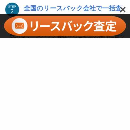
全国のリースバック会社で一括査
STEP
金を得ることで、企業のキャッシュフローを改
善することができます。
定
ただし、リースバックには注意点もあります。
数あるリースバック会社からご希望の条件に合う
リースバック契約の条件やリース料金、リース
会社を厳選し、各社に査定を依頼します。
期間などは個別の契約によって異なるため、注
意深く契約を検討する必要があります。また、
将来的な資産価値の上昇や所有権の利点を失う
可能性もあるため、総合的な評価が必要です。
リースバックは不動産取引の一形態であり、国
や地域によって異なる法的・税務上の規制が存
在する場合もあります。具体的な取引に関して
は、専門家や法律・税務のアドバイザーとの相
談が重要です。